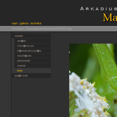
start
|
galeria
|
technika
Arkadiusz Stopa/galeria/owady/inne/023622.jpg
owady
wa�ki
chrz�szcze
b�onkoskrzyd�e
much�wki
pluskwiaki
motyle
inne
paj�czaki